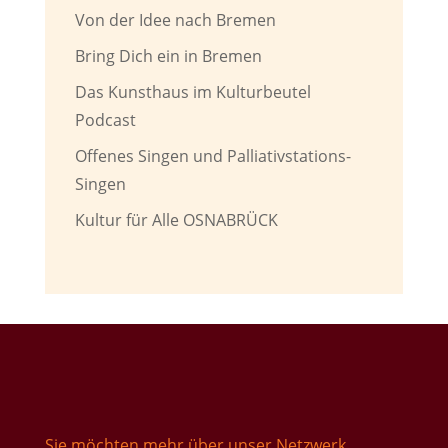
Von der Idee nach Bremen
Bring Dich ein in Bremen
Das Kunsthaus im Kulturbeutel
Podcast
Offenes Singen und Palliativstations-
Singen
Kultur für Alle OSNABRÜCK
Sie möchten mehr über unser Netzwerk