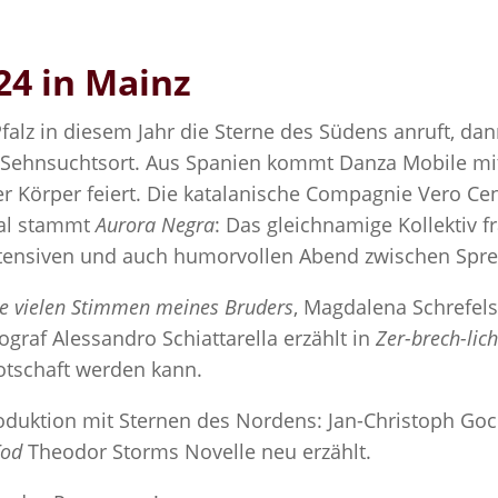
24 in Mainz
lz in diesem Jahr die Sterne des Südens anruft, dann
n Sehnsuchtsort. Aus Spanien kommt Danza Mobile m
er Körper feiert. Die katalanische Compagnie Vero Ce
gal stammt
Aurora Negra
: Das gleichnamige Kollektiv 
intensiven und auch humorvollen Abend zwischen Spre
e vielen Stimmen meines Bruders
, Magdalena Schrefels
graf Alessandro Schiattarella erzählt in
Zer-brech-lic
Botschaft werden kann.
roduktion mit Sternen des Nordens: Jan-Christoph Go
Tod
Theodor Storms Novelle neu erzählt.