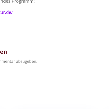
kelndes Programm!
tur.de/
ken
mmentar abzugeben.