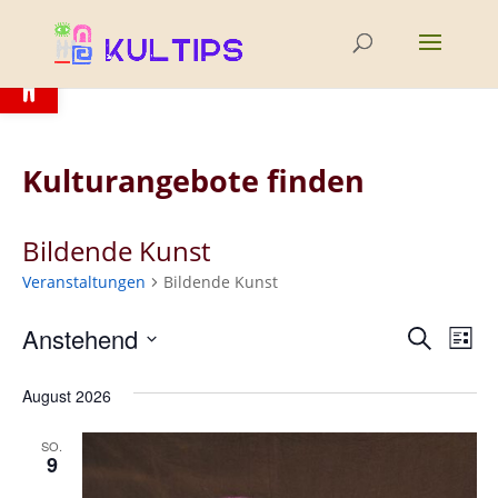
Open toolbar
Kulturangebote finden
Bildende Kunst
Veranstaltungen
Bildende Kunst
Anstehend
Verans
Ver
Suche
Liste
Ans
Datum
Suche
August 2026
wählen.
Nav
und
SO.
Ansich
9